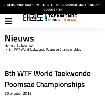
LEDENADMINISTRATIE
WT LICENTIE
VEILIG SPORTKLIMAAT
PRIVACY
DOCUMENTEN
Nieuws
Home
Stijltoernooi
Je bent hier:
8th WTF World Taekwondo Poomsae Championships
8th WTF World Taekwondo
Poomsae Championships
30 oktober 2013