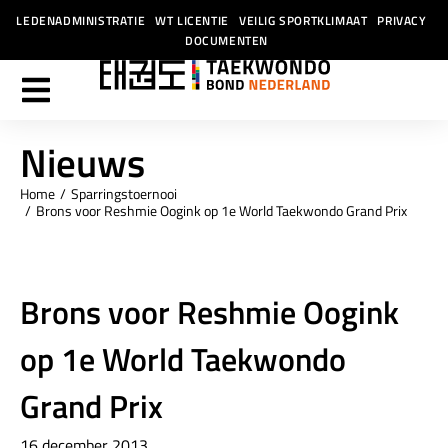
LEDENADMINISTRATIE
WT LICENTIE
VEILIG SPORTKLIMAAT
PRIVACY
DOCUMENTEN
Nieuws
Home
Sparringstoernooi
Je bent hier:
Brons voor Reshmie Oogink op 1e World Taekwondo Grand Prix
Brons voor Reshmie Oogink
op 1e World Taekwondo
Grand Prix
16 december 2013