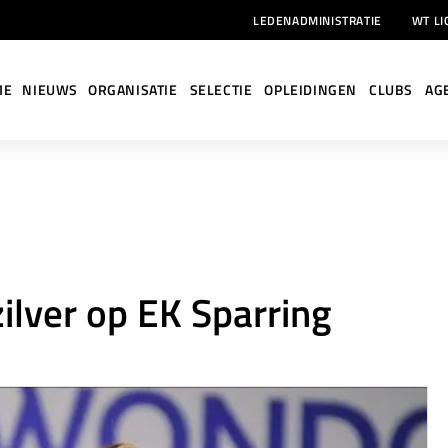
LEDENADMINISTRATIE
WT LI
ME
NIEUWS
ORGANISATIE
SELECTIE
OPLEIDINGEN
CLUBS
AG
Je bent hier:
ilver op EK Sparring