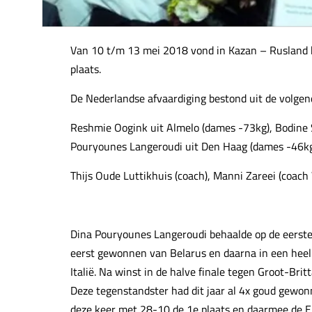
Van 10 t/m 13 mei 2018 vond in Kazan – Rusland
plaats.
De Nederlandse afvaardiging bestond uit de volgend
Reshmie Oogink uit Almelo (dames -73kg), Bodine
Pouryounes Langeroudi uit Den Haag (dames -46kg)
Thijs Oude Luttikhuis (coach), Manni Zareei (coac
Dina Pouryounes Langeroudi behaalde op de eerste 
eerst gewonnen van Belarus en daarna in een heel 
Italië. Na winst in de halve finale tegen Groot-Britt
Deze tegenstandster had dit jaar al 4x goud gewo
deze keer met 28-10 de 1e plaats en daarmee de Eur