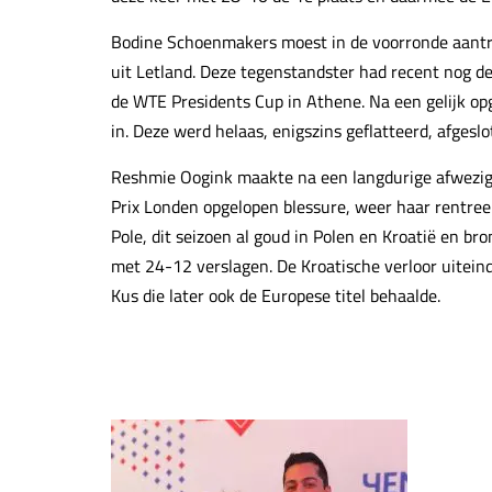
Bodine Schoenmakers moest in de voorronde aantre
uit Letland. Deze tegenstandster had recent nog 
de WTE Presidents Cup in Athene. Na een gelijk op
in. Deze werd helaas, enigszins geflatteerd, afges
Reshmie Oogink maakte na een langdurige afwezigh
Prix Londen opgelopen blessure, weer haar rentree 
Pole, dit seizoen al goud in Polen en Kroatië en b
met 24-12 verslagen. De Kroatische verloor uiteind
Kus die later ook de Europese titel behaalde.