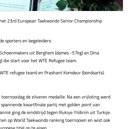
 het 23rd European Taekwondo Senior Championship
e sporters en begeleiders:
 Schoenmakers uit Berghem (dames -57kg) en Dina
 die start voor het WTE Refugee team.
h WTE refugee team) en Prashant Komdeur (bondsarts).
toernooidag de zilveren medaille. Na een vrijloting werd
spannende kwartfinale partij met golden point van
annië ging de eindstrijd tegen Rukiye Yildirim uit Turkije.
nnen op World Taekwondo ranking toernooien en wist ook
opese titel op te eisen.