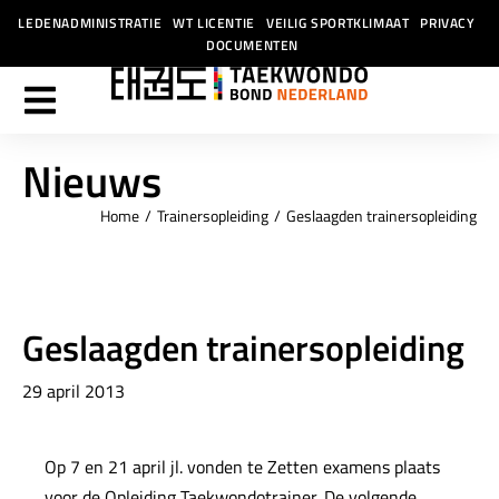
LEDENADMINISTRATIE
WT LICENTIE
VEILIG SPORTKLIMAAT
PRIVACY
DOCUMENTEN
Nieuws
Home
Trainersopleiding
Geslaagden trainersopleiding
Je bent hier:
Geslaagden trainersopleiding
29 april 2013
Op 7 en 21 april jl. vonden te Zetten examens plaats
voor de Opleiding Taekwondotrainer. De volgende