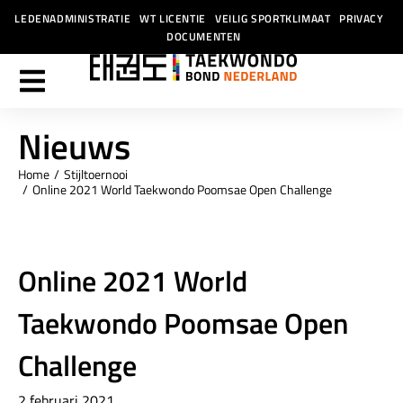
LEDENADMINISTRATIE
WT LICENTIE
VEILIG SPORTKLIMAAT
PRIVACY
DOCUMENTEN
Nieuws
Home
Stijltoernooi
Je bent hier:
Online 2021 World Taekwondo Poomsae Open Challenge
Online 2021 World
Taekwondo Poomsae Open
Challenge
2 februari 2021