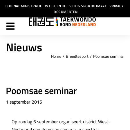
LEDENADMINISTRATIE
WT LICENTIE
VEILIG SPORTKLIMAAT
PRIVACY
DOCUMENTEN
Nieuws
Home
Breedtesport
Poomsae seminar
Je bent hier:
Poomsae seminar
1 september 2015
Op zondag 6 september organiseert district West-
Nederland een Poomsae seminar in sporthal