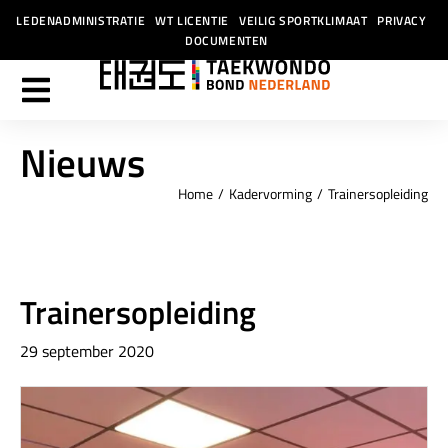
LEDENADMINISTRATIE
WT LICENTIE
VEILIG SPORTKLIMAAT
PRIVACY
DOCUMENTEN
Nieuws
Home
Kadervorming
Trainersopleiding
Je bent hier:
Trainersopleiding
29 september 2020