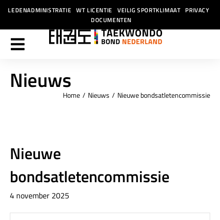
LEDENADMINISTRATIE
WT LICENTIE
VEILIG SPORTKLIMAAT
PRIVACY
DOCUMENTEN
Nieuws
Home
Nieuws
Nieuwe bondsatletencommissie
Je bent hier:
Nieuwe
bondsatletencommissie
4 november 2025