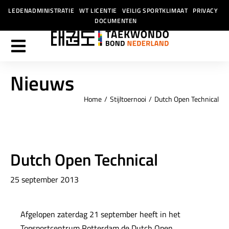
LEDENADMINISTRATIE
WT LICENTIE
VEILIG SPORTKLIMAAT
PRIVACY
DOCUMENTEN
Nieuws
Home
Stijltoernooi
Dutch Open Technical
Je bent hier:
Dutch Open Technical
25 september 2013
Afgelopen zaterdag 21 september heeft in het
Topsportcentrum Rotterdam de Dutch Open