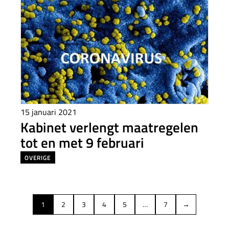
15 januari 2021
Kabinet verlengt maatregelen
tot en met 9 februari
OVERIGE
1
2
3
4
5
…
7
→