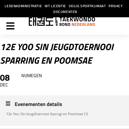
LEDENADMINISTRATIE
WT LICENTIE
VEILIG SPORTKLIMAAT
PRIVACY
DOCUMENTEN
12E YOO SIN JEUGDTOERNOOI
SPARRING EN POOMSAE
08
NIJMEGEN
DEC
Evenementen details
12e Yoo-Sin Jeugdtoernooi Kyorugi en Poomsae (1)