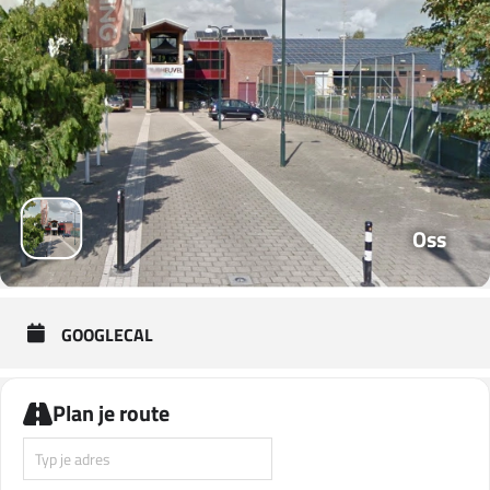
Oss
GOOGLECAL
Plan je route
Address - NK POOMSAE 2019 [2uyFhwMOi]