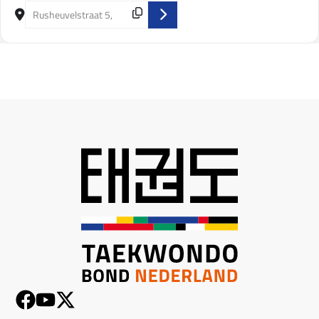
Destination Address - NK POOMSAE 2019 [B6XLfl4tm]