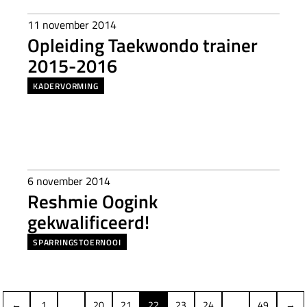
11 november 2014
Opleiding Taekwondo trainer
2015-2016
KADERVORMING
6 november 2014
Reshmie Oogink
gekwalificeerd!
SPARRINGSTOERNOOI
←
1
…
20
21
22
23
24
…
49
→