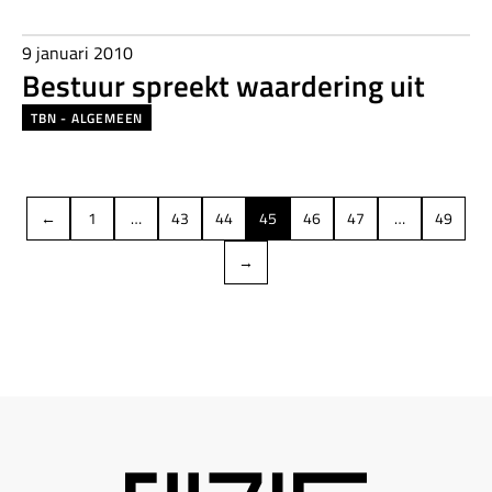
9 januari 2010
Bestuur spreekt waardering uit
TBN - ALGEMEEN
←
1
…
43
44
45
46
47
…
49
→