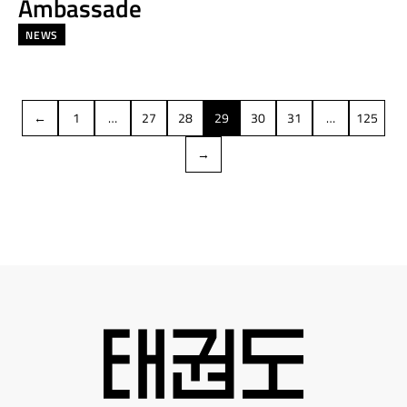
Ambassade
NEWS
←
1
…
27
28
29
30
31
…
125
→