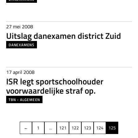
27 mei 2008
Uitslag danexamen district Zuid
DANEXAMENS
17 april 2008
ISR legt sportschoolhouder
voorwaardelijke straf op.
TBN - ALGEMEEN
←
1
…
121
122
123
124
125